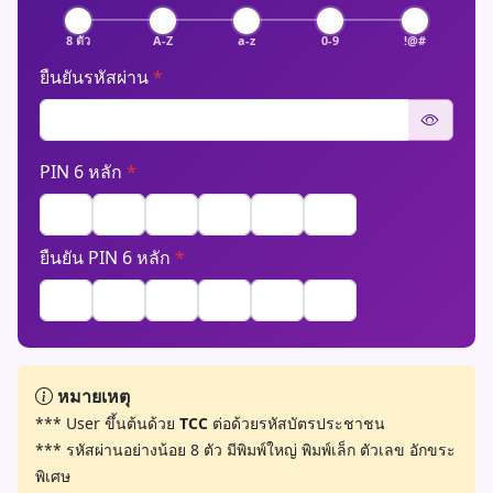
8 ตัว
A-Z
a-z
0-9
!@#
ยืนยันรหัสผ่าน
*
PIN 6 หลัก
*
ยืนยัน PIN 6 หลัก
*
หมายเหตุ
*** User ขึ้นต้นด้วย
TCC
ต่อด้วยรหัสบัตรประชาชน
*** รหัสผ่านอย่างน้อย 8 ตัว มีพิมพ์ใหญ่ พิมพ์เล็ก ตัวเลข อักขระ
พิเศษ